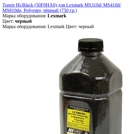
Тонер Hi-Black (50F0HA0) для Lexmark MS310d/ MS410d/
MS810dn, Polyester, чёрный (750 гр.)
Марка оборудования:
Lexmark
Цвет:
черный
Марка оборудования: Lexmark Цвет: черный