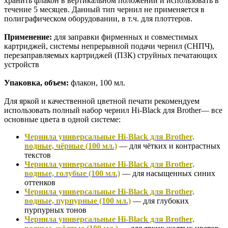
хранить флакон в вертикальном положении и использовать в
течение 5 месяцев. Данный тип чернил не применяется в
полиграфическом оборудовании, в т.ч. для плоттеров.
Применение:
для заправки фирменных и совместимых
картриджей, системы непрерывной подачи чернил (СНПЧ),
перезаправляемых картриджей (ПЗК) струйных печатающих
устройств
Упаковка, объем:
флакон, 100 мл.
Для яркой и качественной цветной печати рекомендуем
использовать полный набор чернил Hi-Black для Brother— все
основные цвета в одной системе:
Чернила универсальные Hi-Black для Brother,
водные, чёрные (100 мл.)
— для чётких и контрастных
текстов
Чернила универсальные Hi-Black для Brother,
водные, голубые (100 мл.)
— для насыщенных синих
оттенков
Чернила универсальные Hi-Black для Brother,
водные, пурпурные (100 мл.)
— для глубоких
пурпурных тонов
Чернила универсальные Hi-Black для Brother,