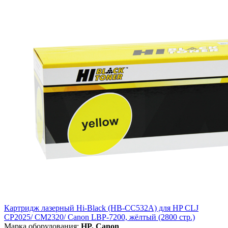
Картридж лазерный Hi-Black (HB-CC532A) для HP CLJ
CP2025/ CM2320/ Canon LBP-7200, жёлтый (2800 стр.)
Марка оборудования:
HP, Canon