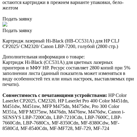
остаются картриджи в прежнем варианте упаковки, бело-
желтом
Подать заявку
Подать заявку
Картридж лазерный Hi-Black (HB-CC531A) для HP CLJ
CP2025/ CM2320/ Canon LBP-7200, голубой (2800 стр.)
Дополнительная информация о товаре:
Картридж Hi-Black (CC531A) для цветных лазерных
принтеров и МФУ HP. Ресурс составляет 2800 копий при 5%
заполнении листа (данный показатель может изменяться в
виду особенностей тех или иных настроек, выставляемых при
печати).
Совместимость с печатающими устройствами:
HP Color
LaserJet CP2025, CM2320, HP LaserJet Pro 400 Color M451dn,
M451dw, M451nw, MFP M475dn, M475dw, Pro 300 Color
M351a, MFP M375nw, M476dn, M476nw, M476dw, Canon i-
SENSYS LBP-7200Cdn, LBP-7210Cdn, LBP-7600C, LBP-
7660Cdn, LBP-7680Cx, MF-8350Cdn, MF-8380Cdw, MF-
8580Cd, MF-8540Cdn, MF-MF728, MF-729, MF-724