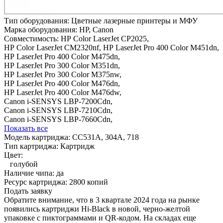
Тип оборудования:
Цветные лазерные принтеры и МФУ
Марка оборудования:
HP, Canon
Совместимость:
HP Color LaserJet CP2025,
HP Color LaserJet CM2320nf,
HP LaserJet Pro 400 Color M451dn,
HP LaserJet Pro 400 Color M475dn,
HP LaserJet Pro 300 Color M351dn,
HP LaserJet Pro 300 Color M375nw,
HP LaserJet Pro 400 Color M476dn,
HP LaserJet Pro 400 Color M476dw,
Canon i-SENSYS LBP-7200Cdn,
Canon i-SENSYS LBP-7210Cdn,
Canon i-SENSYS LBP-7660Cdn,
Показать все
Модель картриджа:
CC531A, 304A, 718
Тип картриджа:
Картридж
Цвет:
голубой
Наличие чипа:
да
Ресурс картриджа:
2800 копий
Подать заявку
Обратите внимание, что в 3 квартале 2024 года на рынке
появились картриджи Hi-Black в новой, черно-желтой
упаковке с пиктограммами и QR-кодом. На складах еще