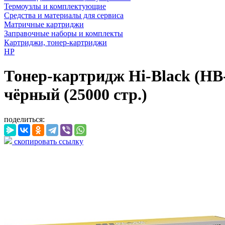
Термоузлы и комплектующие
Средства и материалы для сервиса
Матричные картриджи
Заправочные наборы и комплекты
Картриджи, тонер-картриджи
HP
Тонер-картридж Hi-Black (H
чёрный (25000 стр.)
поделиться:
скопировать ссылку