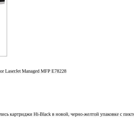
or LaserJet Managed MFP E78228
ились картриджи Hi-Black в новой, черно-желтой упаковке с пи