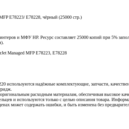
FP E78223/ E78228, чёрный (25000 стр.)
нтеров и МФУ HP. Ресурс составляет 25000 копий при 5% запол
).
erJet Managed MFP E78223, E78228
220 используются надёжные комплектующие, запчасти, качестве
тридж.
 оригинальным расходным материалам, обеспечивая высокое каче
льцев и используются только с целью описания товара. Информа
ценах может содержать ошибки, и быть изменена без предварите