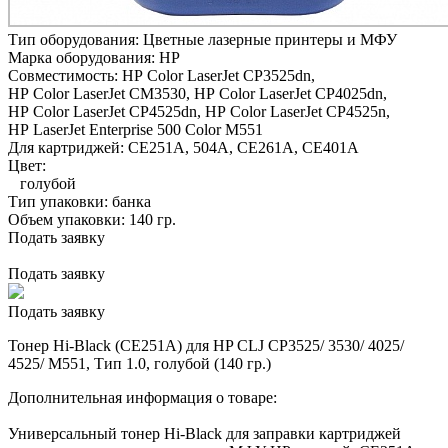
Тип оборудования:
Цветные лазерные принтеры и МФУ
Марка оборудования:
HP
Совместимость:
HP Color LaserJet CP3525dn,
HP Color LaserJet CM3530,
HP Color LaserJet CP4025dn,
HP Color LaserJet CP4525dn,
HP Color LaserJet CP4525n,
HP LaserJet Enterprise 500 Color M551
Для картриджей:
CE251A, 504A, CE261A, CE401A
Цвет:
голубой
Тип упаковки:
банка
Объем упаковки:
140 гр.
Подать заявку
Подать заявку
Подать заявку
Тонер Hi-Black (CE251A) для HP CLJ CP3525/ 3530/ 4025/
4525/ M551, Тип 1.0, голубой (140 гр.)
Дополнительная информация о товаре:
Универсальный тонер Hi-Black для заправки картриджей