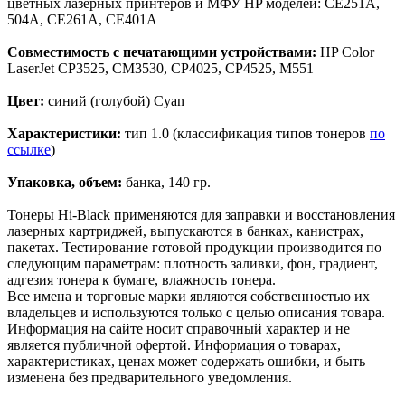
цветных лазерных принтеров и МФУ HP моделей: CE251A,
504A, CE261A, CE401A
Совместимость с печатающими устройствами:
HP Color
LaserJet CP3525, CM3530, CP4025, CP4525, M551
Цвет:
синий (голубой) Cyan
Характеристики:
тип 1.0 (классификация типов тонеров
по
ссылке
)
Упаковка, объем:
банка, 140 гр.
Тонеры Hi-Black применяются для заправки и восстановления
лазерных картриджей, выпускаются в банках, канистрах,
пакетах. Тестирование готовой продукции производится по
следующим параметрам: плотность заливки, фон, градиент,
адгезия тонера к бумаге, влажность тонера.
Все имена и торговые марки являются собственностью их
владельцев и используются только с целью описания товара.
Информация на сайте носит справочный характер и не
является публичной офертой. Информация о товарах,
характеристиках, ценах может содержать ошибки, и быть
изменена без предварительного уведомления.