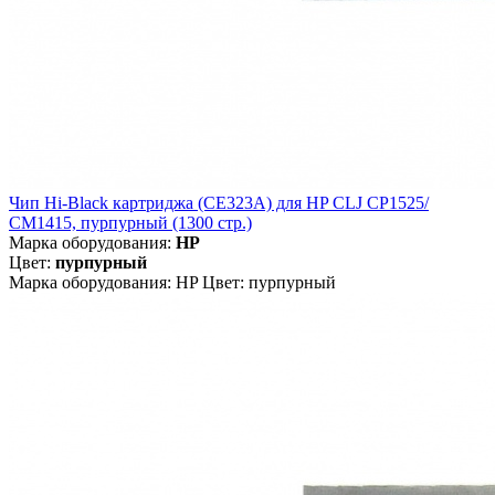
Чип Hi-Black картриджа (CE323A) для HP CLJ CP1525/
CM1415, пурпурный (1300 стр.)
Марка оборудования:
HP
Цвет:
пурпурный
Марка оборудования: HP Цвет: пурпурный