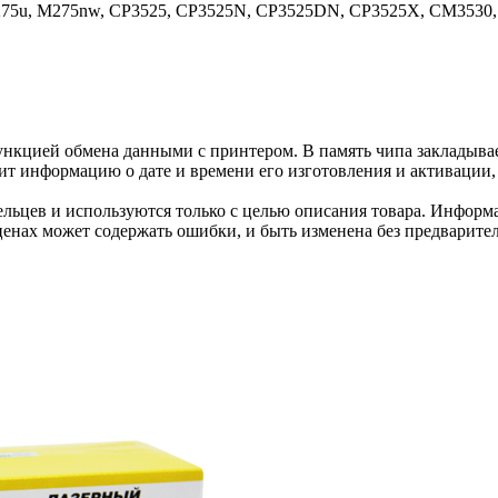
M275u, M275nw, CP3525, CP3525N, CP3525DN, CP3525X, CM3530,
нкцией обмена данными с принтером. В память чипа закладывае
ит информацию о дате и времени его изготовления и активации, 
льцев и используются только с целью описания товара. Информа
ценах может содержать ошибки, и быть изменена без предварите