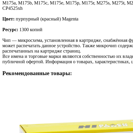
M175a, M175b, M175c, M175e, M175p, M175r, M275s, M275t, 
CP4525xh
Цвет:
пурпурный (красный) Magenta
Ресурс:
1300 копий
Чип — микросхема, установленная в картридже, снабжённая фу
может распечатать данное устройство. Также микрочип содерж
распечатанных на картридже страниц.
Все имена и торговые марки являются собственностью их владе
публичной офертой. Информация о товарах, характеристиках, 
Рекомендованные товары: