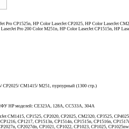
Jet Pro CP1525n,
HP Color LaserJet CP2025,
HP Color LaserJet CM2
LaserJet Pro 200 Color M251n,
HP Color LaserJet CP1515n,
HP Lase
/ CP2025/ CM1415/ M251, пурпурный (1300 стр.)
 МФУ HP моделей: CE323A, 128A, CC533A, 304A
erJet CM1415, CP1525, CP2020, CP2025, CM2320, CP3525, CP402
P1216, CP1217, CP1513n, CP1514n, CP1515n, CP1516n, CP1517ni
CP2027n, CP2027dn, CP1021, CP1022, CP1023, CP1025, CP1025nw