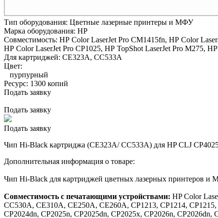
Тип оборудования:
Цветные лазерные принтеры и МФУ
Марка оборудования:
HP
Совместимость:
HP Color LaserJet Pro CM1415fn,
HP Color Laser
HP Color LaserJet Pro CP1025,
HP TopShot LaserJet Pro M275,
HP 
Для картриджей:
CE323A, CC533A
Цвет:
пурпурный
Ресурс:
1300 копий
Подать заявку
Подать заявку
Подать заявку
Чип Hi-Black картриджа (CE323A/ CC533A) для HP CLJ CP4025
Дополнительная информация о товаре:
Чип Hi-Black для картриджей цветных лазерных принтеров и
Совместимость с печатающими устройствами:
HP Color Las
CC530A, CE310A, CE250A, CE260A, CP1213, CP1214, CP1215, C
CP2024dn, CP2025n, CP2025dn, CP2025x, CP2026n, CP2026dn, 