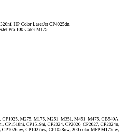
320nf,
HP Color LaserJet CP4025dn,
rJet Pro 100 Color M175
5, CP1025, М275, M175, M251, M351, M451, M475, CB540A,
, CP1518ni, CP1519ni, CP2024, CP2026, CP2027, CP2024n,
, CP1026nw, CP1027nw, CP1028nw, 200 color MFP M175nw,