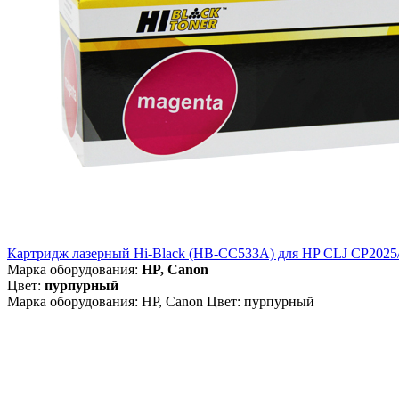
Картридж лазерный Hi-Black (HB-CC533A) для HP CLJ CP2025/
Марка оборудования:
HP, Canon
Цвет:
пурпурный
Марка оборудования: HP, Canon Цвет: пурпурный