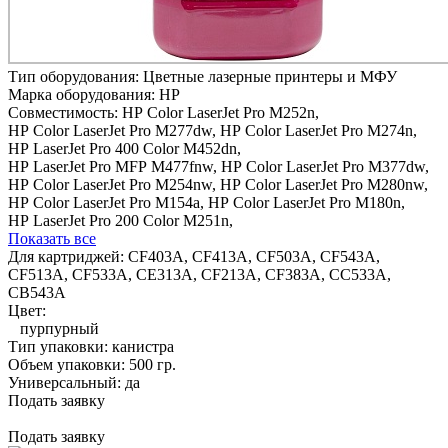
Тип оборудования:
Цветные лазерные принтеры и МФУ
Марка оборудования:
HP
Совместимость:
HP Color LaserJet Pro M252n,
HP Color LaserJet Pro M277dw,
HP Color LaserJet Pro M274n,
HP LaserJet Pro 400 Color M452dn,
HP LaserJet Pro MFP M477fnw,
HP Color LaserJet Pro M377dw,
HP Color LaserJet Pro M254nw,
HP Color LaserJet Pro M280nw,
HP Color LaserJet Pro M154a,
HP Color LaserJet Pro M180n,
HP LaserJet Pro 200 Color M251n,
Показать все
Для картриджей:
CF403A, CF413A, CF503A, CF543A,
CF513A, CF533A, CE313A, CF213A, CF383A, CC533A,
CB543A
Цвет:
пурпурный
Тип упаковки:
канистра
Объем упаковки:
500 гр.
Универсальный:
да
Подать заявку
Подать заявку