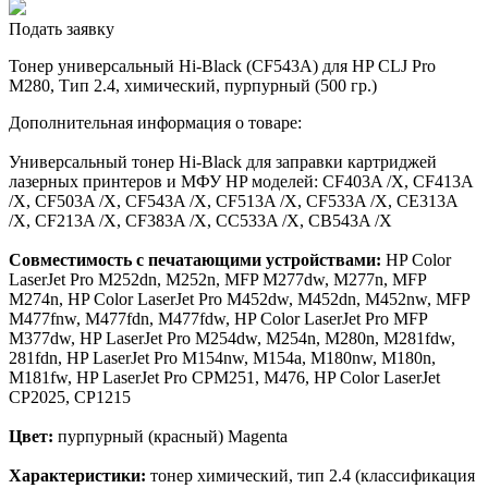
Подать заявку
Тонер универсальный Hi-Black (CF543A) для HP CLJ Pro
M280, Тип 2.4, химический, пурпурный (500 гр.)
Дополнительная информация о товаре:
Универсальный тонер Hi-Black для заправки картриджей
лазерных принтеров и МФУ HP моделей: CF403A /X, CF413A
/X, CF503A /X, CF543A /X, CF513A /X, CF533A /X, CE313A
/X, CF213A /X, CF383A /X, CC533A /X, CB543A /X
Совместимость с печатающими устройствами:
HP Color
LaserJet Pro M252dn, M252n, MFP M277dw, M277n, MFP
M274n, HP Color LaserJet Pro M452dw, M452dn, M452nw, MFP
M477fnw, M477fdn, M477fdw, HP Color LaserJet Pro MFP
M377dw, HP LaserJet Pro M254dw, M254n, M280n, M281fdw,
281fdn, HP LaserJet Pro M154nw, M154a, M180nw, M180n,
M181fw, HP LaserJet Pro CPM251, M476, HP Color LaserJet
CP2025, CP1215
Цвет:
пурпурный (красный) Magenta
Характеристики:
тонер химический, тип 2.4 (классификация