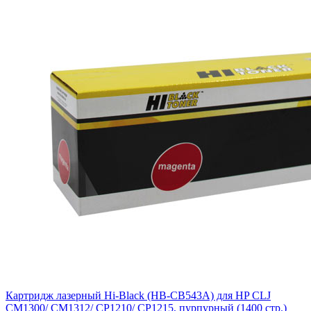
Картридж лазерный Hi-Black (HB-CB543A) для HP CLJ
CM1300/ CM1312/ CP1210/ CP1215, пурпурный (1400 стр.)