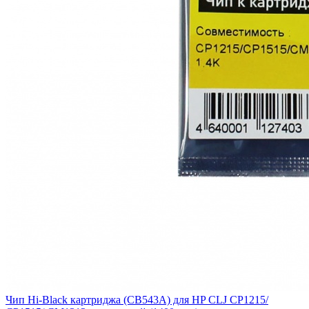
Чип Hi-Black картриджа (CB543A) для HP CLJ CP1215/